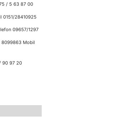
75 / 5 63 87 00
il 0151/28410925
Telefon 09657/1297
/ 8099863 Mobil
/ 90 97 20