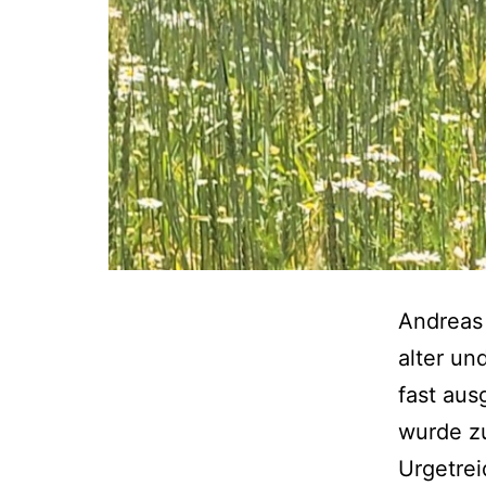
Andreas 
alter u
fast aus
wurde z
Urgetrei