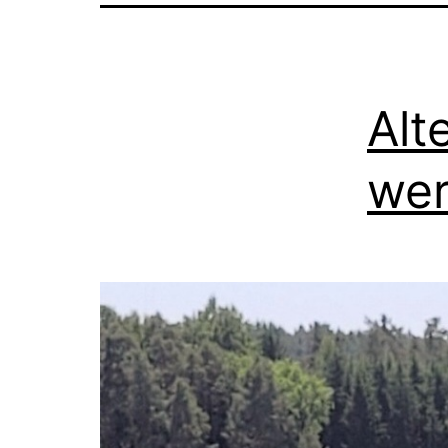
Alt
wer