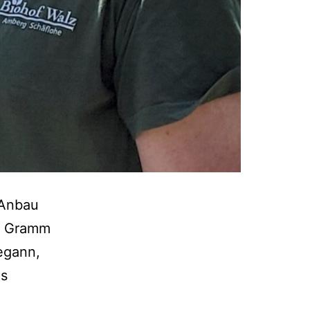
 Anbau
en Gramm
egann,
as