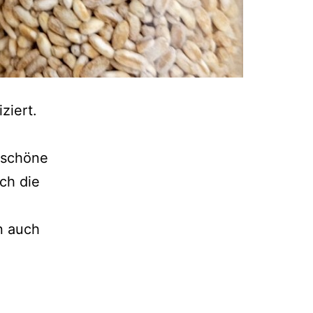
ziert.
s schöne
ich die
n auch