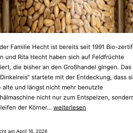
er Familie Hecht ist bereits seit 1991 Bio-zertifi
n und Rita Hecht haben sich auf Feldfrüchte
siert, die bisher an den Großhandel gingen. Da
„Dinkelreis“ startete mit der Entdeckung, dass s
 alte und längst nicht mehr benutzte
hälmaschine nicht nur zum Entspelzen, sonder
Dinkelreis
leifen der Körner…
weiterlesen
aus
Mähring
icht am
April 16, 2026