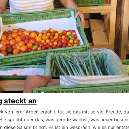
 steckt an
k von ihrer Arbeit erzählt, tut sie das mit so viel Freude, 
Sie spricht über das, was gerade wächst, was heuer besond
 diese Saison bringt. Es ist ein Gespräch, wie es nur ents