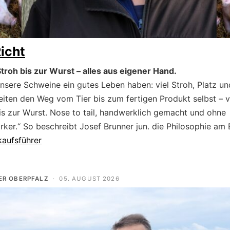
icht
roh bis zur Wurst – alles aus eigener Hand.
unsere Schweine ein gutes Leben haben: viel Stroh, Platz 
leiten den Weg vom Tier bis zum fertigen Produkt selbst –
is zur Wurst. Nose to tail, handwerklich gemacht und ohne
ker.“ So beschreibt Josef Brunner jun. die Philosophie am
kaufsführer
ER OBERPFALZ
·
05. AUGUST 2026