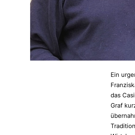
Ein urge
Franzisk
das Cas
Graf ku
übernah
Traditio