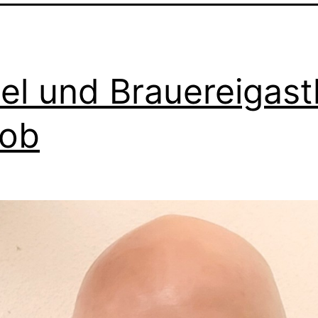
el und Brauereigast
kob