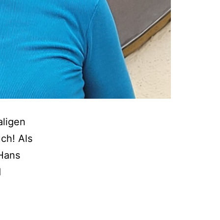
aligen
ch! Als
 Hans
d