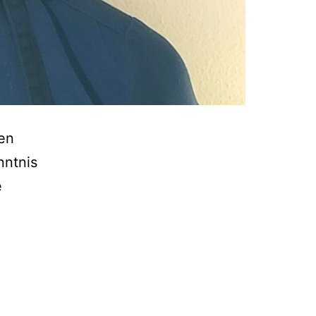
en
nntnis
e